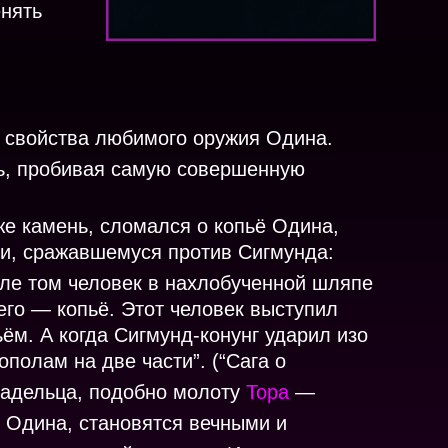
енять
 свойства любимого оружия Одина.
ль, пробивая самую совершенную
е камень, сломался о копьё Одина,
ви, сражавшемуся против Сигмунда:
поле том человек в нахлобученной шляпе
него — копьё. Этот человек выступил
ьём. А когда Сигмунд-конунг ударил изо
полам на две части”. (“Сага о
ладельца, подобно молоту
Тора
—
е Одина, становятся вечными и