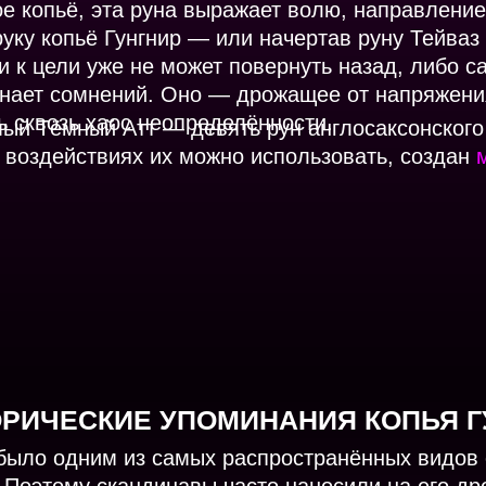
е копьё, эта руна выражает волю, направление
руку копьё Гунгнир — или начертав руну Тейваз
и к цели уже не может повернуть назад, либо с
знает сомнений. Оно — дрожащее от напряжени
ь сквозь хаос неопределённости.
емый Тёмный Атт — девять рун англосаксонского
х воздействиях их можно использовать, создан
ОРИЧЕСКИЕ УПОМИНАНИЯ КОПЬЯ Г
было одним из самых распространённых видов 