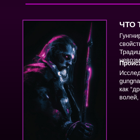
ЧТО 
Гунгни
свойст
Традиц
невозм
Проис
Исслед
gungna
как “д
волей,