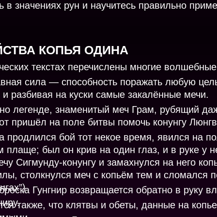
сь в значениях рун и научитесь правильно прим
ЙСТВА КОПЬЯ ОДИНА
ческих текстах перечислены многие волшебные
авная сила — способность поражать любую це
 и разбивая на куски самые закалённые мечи.
но легенде, знаменитый меч Грам, рубящий даж
тот пришёл на поле битвы помочь конунгу Люнг
да продлился бой тот некое время, явился на 
м плаще; был он крив на один глаз, и в руке у 
ечу Сигмунду-конунгу и замахнулся на него коп
илы, столкнулся меч с копьём тем и сломался по
нгах”)
броска Гунгнир возвращается обратно в руку в
иру.
тся также, что клятвы и обеты, данные на копь