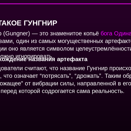
ТАКОЕ ГУНГНИР
р (Gungner) — это знаменитое копьё
бога Один
вами, один из самых могущественных артефакт
ии оно является символом целеустремлённости
ожно игнорировать.
хождение названия артефакта
ователи считают, что название Гунгнир происх
, что означает “потрясать”, “дрожать”. Таким о
рожащее” от вибрации силы, направленной в ег
 перед которой содрогается сама реальность.