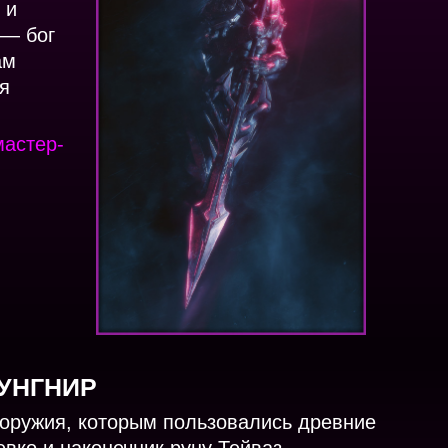
 и
 — бог
ам
я
мастер-
УНГНИР
оружия, которым пользовались древние