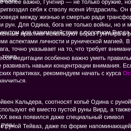
имыми.
ё более важно, Гунгнир — не только оружие, н
ригвоздил себя к стволу ясеня Иггдрасиль. Он
роведя между жизнью и смертью ради трансфо
и рун. Для Одина, бога не только войны, но и 
ментом для взаимодействия с полотном Вирда.
енные практики используют образ Гунгнира в 
ми аспектами личности и рунической магией. В 
ага, точно указывает на то, что требует вниман
 точке.
ессе медитации особенно важно уметь правильно
е развивать навыки концентрации внимания. Ес
ских практиках, рекомендуем начать с курса
Ос
научиться.
эйвен Кальдера, соотносят копьё Одина с руной
используют её вместо пустой руны Вирд, а также
 XX века появился даже специальный символ
 руны.
о с руной Тейваз, даже по форме напоминающей