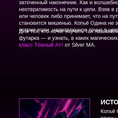
заточенный наконечник. Как и волшебно
неотвратимость на пути к цели. Взяв в 
или человек либо принимает, что на пут
становится мишенью. Копьё Одина не 
острие воли, направленное точно в цел
Для тех, кто хочет изучить так называ
футарка — и узнать, в каких магически
класс Тёмный Атт
от Silver MA.
ИСТ
Копьё 