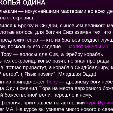
КОПЬЯ ОДИНА
альвами — искуснейшими мастерами во всех де
сных сокровищ.
тился к Брокку и Синдри, сыновьям великого м
лотые волосы для богини Сиф взамен тех, что 
 предложил спор — кто из братьев создаст луч
ри, поскольку его изделие —
молот Мьёльнир
—
, Тору — волосы для Сив, а Фрейру корабль
 тех сокровищ: копьё разит, не зная преграды,
в, тотчас прирастут, а кораблю Скидбладниру, 
й ветер”. (“Язык поэзии”, Младшая Эдда)
унгнир принадлежал
Тюру
— древнему богу небе
гда Один сменил Тюра на месте верховного бож
ей божественной воли, перешло к нему.
мифология, приглашаем на авторский
курс Рунич
ver MA. На курсе вы узнаете много нового о сев