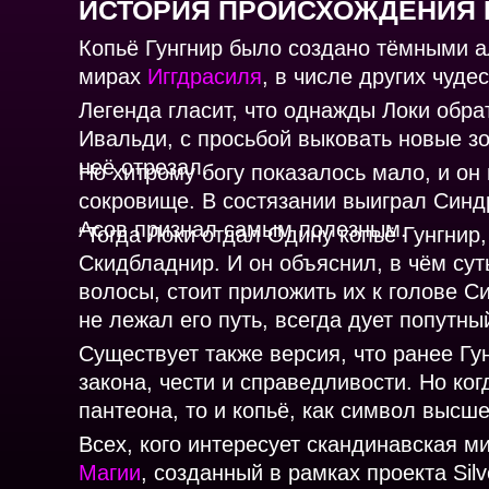
ИСТОРИЯ ПРОИСХОЖДЕНИЯ 
Копьё Гунгнир было создано тёмными 
мирах
Иггдрасиля
, в числе других чуде
Легенда гласит, что однажды Локи обра
Ивальди, с просьбой выковать новые зо
неё отрезал.
Но хитрому богу показалось мало, и он
сокровище. В состязании выиграл Синд
Асов признал самым полезным.
“Тогда Локи отдал Одину копьё Гунгнир
Скидбладнир. И он объяснил, в чём суть
волосы, стоит приложить их к голове Си
не лежал его путь, всегда дует попутны
Существует также версия, что ранее Г
закона, чести и справедливости. Но ко
пантеона, то и копьё, как символ высш
Всех, кого интересует скандинавская 
Магии
, созданный в рамках проекта Sil