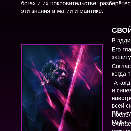
богах и их покровительстве, разберёте
эти знания в магии и мантике.
СВО
В эдди
Его гл
защиту
Соглас
когда 
“А ког
и сине
навстр
всей с
Вёльсу
После 
Мьёльн
Считае