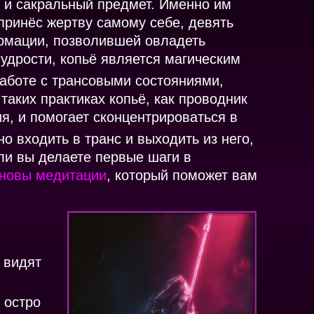
о и сакральный предмет. Именно им
 принёс жертву самому себе, девять
рмации, позволившей овладеть
мудрости, копьё является магическим
работе с трансовыми состояниями,
таких практиках копьё, как проводник
ия, и помогает сконцентрироваться в
 входить в транс и выходить из него,
ли вы делаете первые шаги в
новы медитации
, который поможет вам
 видят
 остро