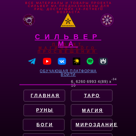
ВСЕ МАТЕРИАЛЫ И ТОВАРЫ ПРОЕКТА
СИЛЬВЕР МА ПРЕДНАЗНАЧЕНЫ ДЛЯ
ЛИЦ, ДОСТИГШИХ 18-ЛЕТНЕГО
ВОЗРАСТА
СИЛЬВЕР
МА
ПРОЕКТ
МАГИЧЕСКОГО
ПРОСВЕЩЕНИЯ
ОБУЧАЮЩАЯ ПЛАТФОРМА
ВОЙТИ
-34
6, 6260 6993 4(89) x
10
ГЛАВНАЯ
ТАРО
РУНЫ
МАГИЯ
БОГИ
МИРОЗДАНИЕ