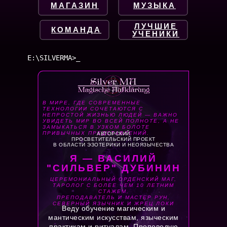
МАГАЗИН
МУЗЫКА
ЛУЧШИЕ
КОМАНДА
УЧЕНИКИ
E:\SILVERMA>
В МИРЕ, ГДЕ СОВРЕМЕННЫЕ
ТЕХНОЛОГИИ СОЧЕТАЮТСЯ С
НЕПРОСТОЙ ЖИЗНЬЮ ЛЮДЕЙ — ВАЖНО
УВИДЕТЬ МИР ВО ВСЕЙ ПОЛНОТЕ, А НЕ
ЗАМЫКАТЬСЯ В УЗКОМ БОЛОТЕ
ПРИВЫЧНЫХ ПРЕДСТАВЛЕНИЙ.
АВТОРСКИЙ
ПРОСВЕТИТЕЛЬСКИЙ ПРОЕКТ
В ОБЛАСТИ ЭЗОТЕРИКИ И НЕОЯЗЫЧЕСТВА
Я — ВАСИЛИЙ
"СИЛЬВЕР" ДУБИНИН
ЦЕРЕМОНИАЛЬНЫЙ ОРДЕНСКИЙ МАГ,
ТАРОЛОГ С БОЛЕЕ ЧЕМ 10 ЛЕТНИМ
СТАЖЕМ,
ПРЕПОДАВАТЕЛЬ И МАСТЕР РУН,
СЕВЕРНЫЙ ЯЗЫЧНИК И ЖРЕЦ ЛОКИ
Веду обучение магическим и
мантическим искусствам, языческим
практикам и ритуалам. Проповедую