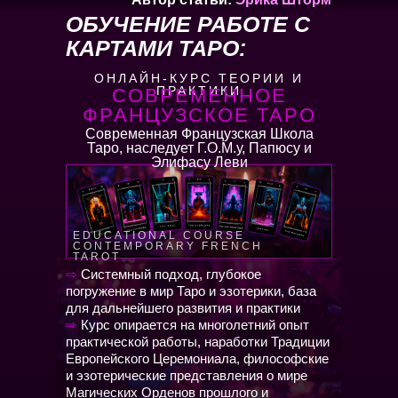
ОБУЧЕНИЕ РАБОТЕ С
КАРТАМИ ТАРО:
ОНЛАЙН-КУРС ТЕОРИИ И
ПРАКТИКИ
СОВРЕМЕННОЕ
ФРАНЦУЗСКОЕ ТАРО
Современная Французская Школа
Таро, наследует Г.О.М.у, Папюсу и
Элифасу Леви
EDUCATIONAL COURSE
CONTEMPORARY FRENCH
TAROT
⇨
Системный подход, глубокое
погружение в мир Таро и эзотерики, база
для дальнейшего развития и практики
⇨
Курс опирается на многолетний опыт
практической работы, наработки Традиции
Европейского Церемониала, философские
и эзотерические представления о мире
Магических Орденов прошлого и