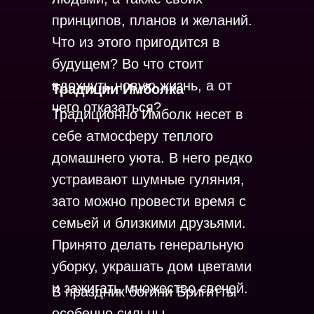
принципов, планов и желаний.
Что из этого пригодится в
будущем? Во что стоит
вдохнуть новую жизнь, а от
Традиции Имболка
чего отказаться?
Традиционно Имболк несет в
себе атмосферу теплого
домашнего уюта. В него редко
устраивают шумные гуляния,
зато можно провести время с
семьей и близкими друзьями.
Принято делать генеральную
уборку, украшать дом цветами
и зажигать множество свечей.
В праздник богини Бригитты
особенно сильны