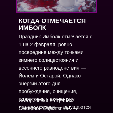
КОГДА ОТМЕЧАЕТСЯ
ИМБОЛК
Праздник Имболк отмечается с
1 на 2 февраля, ровно
посередине между точками
зимнего солнцестояния и
весеннего равноденствия —
Йолем и Остарой. Однако
энергии этого дня —
пробуждения, очищения,
подготовки к активному
Исторически в странах
летнему сезону — ощущаются
Северной Европы не