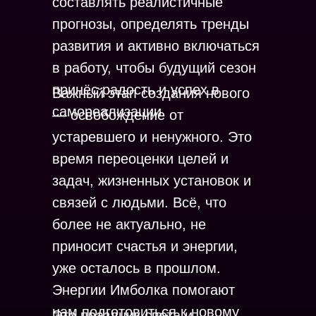
составлять реалистичные
прогнозы, определять тренды
развития и активно включаться
в работу, чтобы будущий сезон
принёс радость и успех в
Важный этап создания нового
самореализации.
— освобождение от
устаревшего и ненужного. Это
время переоценки целей и
задач, жизненных установок и
связей с людьми. Всё, что
более не актуально, не
приносит счастья и энергии,
уже осталось в прошлом.
Энергии Имболка помогают
нам подготовиться к новому
Это праздник света и