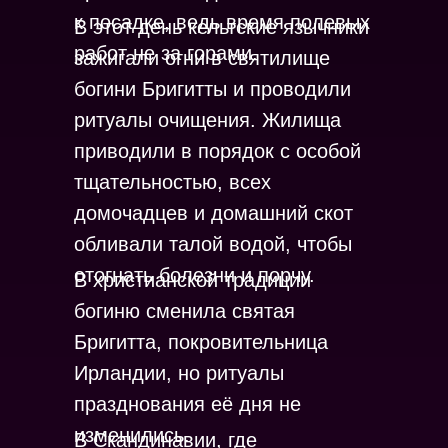
к посадке, ведь время полевых
В этот день кельтские язычники
работ не за горами.
зажигали огни в святилище
богини Бригитты и проводили
ритуалы очищения. Жилища
приводили в порядок с особой
тщательностью, всех
домочадцев и домашний скот
обливали талой водой, чтобы
отогнать болезни и порчу.
В христианской традиции
богиню сменила святая
Бригитта, покровительница
Ирландии, но ритуалы
празднования её дня не
изменились.
В Скандинавии, где