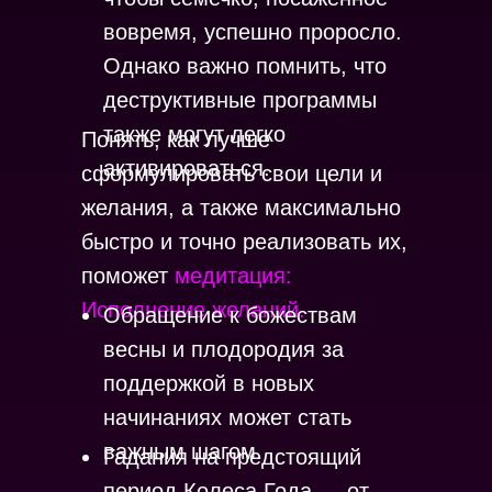
вовремя, успешно проросло.
Однако важно помнить, что
деструктивные программы
также могут легко
Понять, как лучше
активироваться.
сформулировать свои цели и
желания, а также максимально
быстро и точно реализовать их,
поможет
медитация:
Исполнение желаний.
Обращение к божествам
весны и плодородия за
поддержкой в новых
начинаниях может стать
важным шагом.
Гадания на предстоящий
период Колеса Года — от