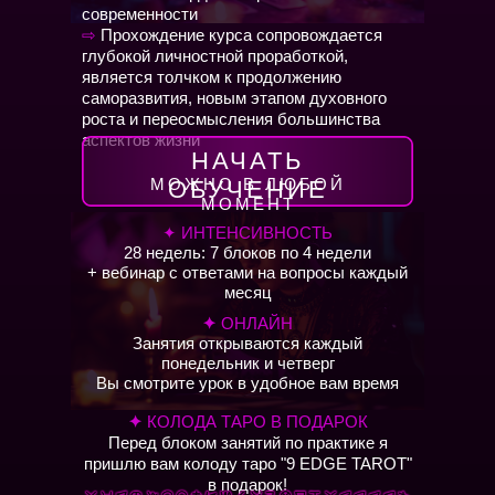
современности
⇨
Прохождение курса сопровождается
глубокой личностной проработкой,
является толчком к продолжению
саморазвития, новым этапом духовного
роста и переосмысления большинства
аспектов жизни
НАЧАТЬ
МОЖНО В ЛЮБОЙ
ОБУЧЕНИЕ
МОМЕНТ
✦ ИНТЕНСИВНОСТЬ
28 недель: 7 блоков по 4 недели
+ вебинар с ответами на вопросы каждый
месяц
✦
ОНЛАЙН
Занятия открываются каждый
понедельник и четверг
Вы смотрите урок в удобное вам время
✦
КОЛОДА ТАРО В ПОДАРОК
Перед блоком занятий по практике я
пришлю вам колоду таро "9 EDGE TAROT"
в подарок!