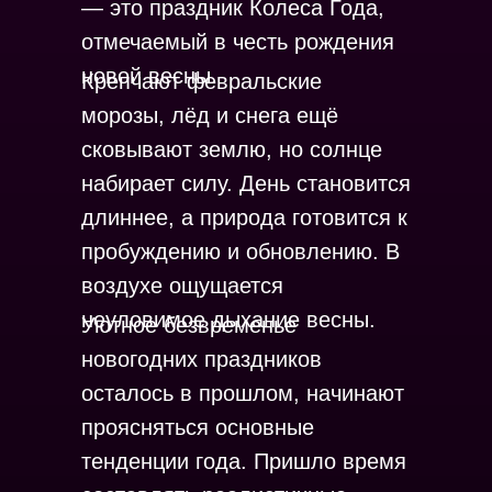
— это праздник Колеса Года,
отмечаемый в честь рождения
новой весны.
Крепчают февральские
морозы, лёд и снега ещё
сковывают землю, но солнце
набирает силу. День становится
длиннее, а природа готовится к
пробуждению и обновлению. В
воздухе ощущается
неуловимое дыхание весны.
Уютное безвременье
новогодних праздников
осталось в прошлом, начинают
проясняться основные
тенденции года. Пришло время