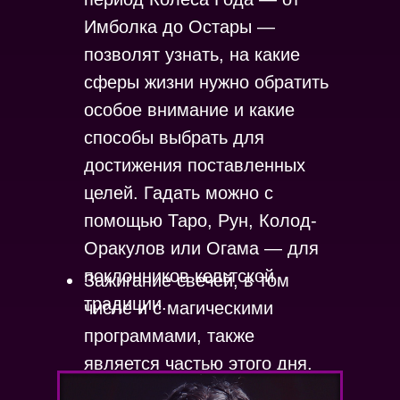
Имболка до Остары —
позволят узнать, на какие
сферы жизни нужно обратить
особое внимание и какие
способы выбрать для
достижения поставленных
целей. Гадать можно с
помощью Таро, Рун, Колод-
Оракулов или Огама — для
поклонников кельтской
Зажигание свечей, в том
традиции.
числе и с магическими
программами, также
является частью этого дня.