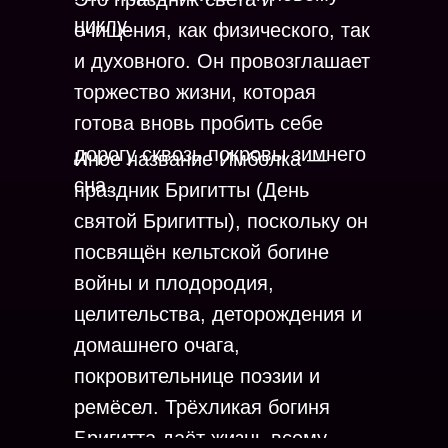
циклу.
очищения, как физического, так
и духовного. Он провозглашает
торжество жизни, которая
готова вновь пробить себе
дорогу сквозь покровы зимнего
Иное название Имболка —
сна.
праздник Бригитты (День
святой Бригитты), поскольку он
посвящён кельтской богине
войны и плодородия,
целительства, деторождения и
домашнего очага,
покровительнице поэзии и
ремёсел. Трёхликая богиня
Бригитта даёт жизнь всему,