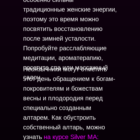
традиционные женские энергии,
поэтому это время можно
посвятить восстановлению
после зимней усталости.
Попробуйте расслабляющие
медитации, ароматерапию,
посетите спа или массажный
Неоязычники могут отметить
салон.
этот день обращением к богам-
покровителям и божествам
весны и плодородия перед
специально созданным
алтарем. Как обустроить
собственный алтарь, можно
узнать
на курсе Silver MA: