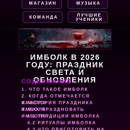
МАГАЗИН
МУЗЫКА
ЛУЧШИЕ
КОМАНДА
УЧЕНИКИ
ИМБОЛК В 2026
ГОДУ: ПРАЗДНИК
СВЕТА И
ОБНОВЛЕНИЯ
СОДЕРЖАНИЕ
1. ЧТО ТАКОЕ ИМБОЛК
2. КОГДА ОТМЕЧАЕТСЯ
ИМБОЛК
3. ИСТОРИЯ ПРАЗДНИКА
4. КАК ПРАЗДНОВАТЬ
ИМБОЛК
ИМБОЛК?
4.1 ТРАДИЦИИ ИМБОЛКА
4.2 РИТУАЛЫ ИМБОЛКА
4.3 ЧТО ПРИГОТОВИТЬ НА