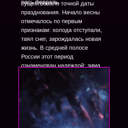
весь февраль.
существовало точной даты
празднования. Начало весны
отмечалось по первым
признакам: холода отступали,
таял снег, зарождалась новая
жизнь. В средней полосе
России этот период
ознаменован надеждой: зима
ещё свирепствует, но её дни
сочтены.