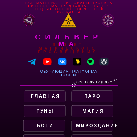
ВСЕ МАТЕРИАЛЫ И ТОВАРЫ ПРОЕКТА
СИЛЬВЕР МА ПРЕДНАЗНАЧЕНЫ ДЛЯ
ЛИЦ, ДОСТИГШИХ 18-ЛЕТНЕГО
ВОЗРАСТА
СИЛЬВЕР
МА
ПРОЕКТ
МАГИЧЕСКОГО
ПРОСВЕЩЕНИЯ
ОБУЧАЮЩАЯ ПЛАТФОРМА
ВОЙТИ
-34
6, 6260 6993 4(89) x
10
ГЛАВНАЯ
ТАРО
РУНЫ
МАГИЯ
БОГИ
МИРОЗДАНИЕ