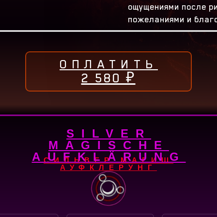
ощущениями после ри
пожеланиями и благ
ОПЛАТИТЬ
2 580 ₽
SILVER
MAGISCHE
AUFKLÄRUNG
СИЛЬВЕР МАГИШ
АУФКЛЕРУНГ