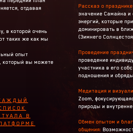
 на передний план
Рассказ о празднике
няется, отдавая
значение Самайна и
м
энергий, которые при
доминировать в бли
у, в которой очень
(Зимнего Солнцестоя
от таких же как мы
Проведение праздни
льный опыт
проведение индивид
, который вы можете
участника в его соб
подношения и обряд
Медитация и визуал
Zoom, фокусирующаяс
 КАЖДЫЙ
природы и внутренне
СПИСОК
ТУАЛА В
Обмен опытом и благ
ПЛАТФОРМЕ
общения:
Возможност