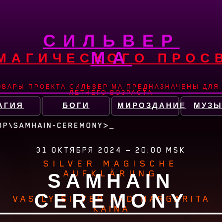
СИЛЬВЕР
МА
 МАГИЧЕСКОГО ПРОС
ОВАРЫ ПРОЕКТА СИЛЬВЕР МА ПРЕДНАЗНАЧЕНЫ ДЛЯ 
ЛЕТНЕГО ВОЗРАСТА
АГИЯ
БОГИ
МИРОЗДАНИЕ
МУЗЫ
31 ОКТЯБРЯ 2024 — 20:00 MSK
SILVER MAGISCHE
AUFKLÄRUNG
SAMHAIN
CEREMONY
VASILY SILVER AND MARGARITA
KAINA