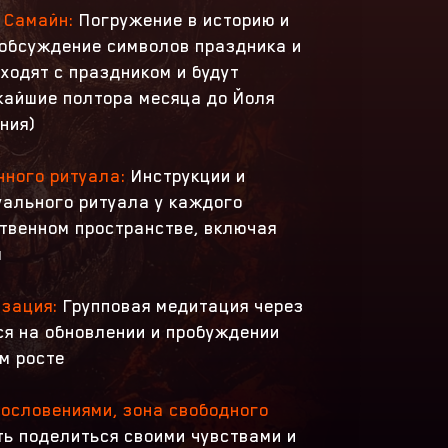
 Самайн:
Погружение в историю и
 обсуждение символов праздника и
ходят с праздником и будут
жайшие полтора месяца до Йоля
ния)
чного ритуала:
Инструкции и
уального ритуала у каждого
ственном пространстве, включая
ы
изация:
Групповая медитация через
я на обновлении и пробуждении
м росте
ословениями, зона свободного
ь поделиться своими чувствами и