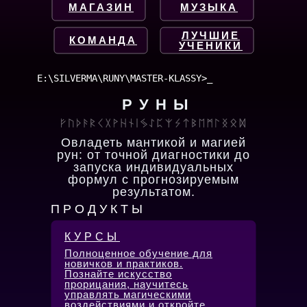
МАГАЗИН
МУЗЫКА
ЛУЧШИЕ
КОМАНДА
УЧЕНИКИ
E:\SILVERMA\RUNY\MASTER-KLASSY>
РУНЫ
Овладеть мантикой и магией
рун: от точной диагностики до
запуска индивидуальных
формул с прогнозируемым
результатом.
ПРОДУКТЫ
КУРСЫ
Полноценное обучение для
новичков и практиков.
Познайте искусство
прорицания, научитесь
управлять магическими
воздействиями и откройте