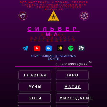
ВСЕ МАТЕРИАЛЫ И ТОВАРЫ ПРОЕКТА
СИЛЬВЕР МА ПРЕДНАЗНАЧЕНЫ ДЛЯ
ЛИЦ, ДОСТИГШИХ 18-ЛЕТНЕГО
ВОЗРАСТА
СИЛЬВЕР
МА
ПРОЕКТ
МАГИЧЕСКОГО
ПРОСВЕЩЕНИЯ
ОБУЧАЮЩАЯ ПЛАТФОРМА
ВОЙТИ
-34
6, 6260 6993 4(89) x
10
ГЛАВНАЯ
ТАРО
РУНЫ
МАГИЯ
БОГИ
МИРОЗДАНИЕ