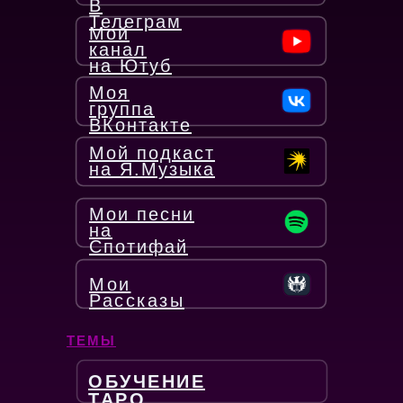
В
Телеграм
Мой
канал
на Ютуб
Моя
группа
ВКонтакте
Мой подкаст
на Я.Музыка
Мои песни
на
Спотифай
Мои
Рассказы
ТЕМЫ
ОБУЧЕНИЕ
ТАРО