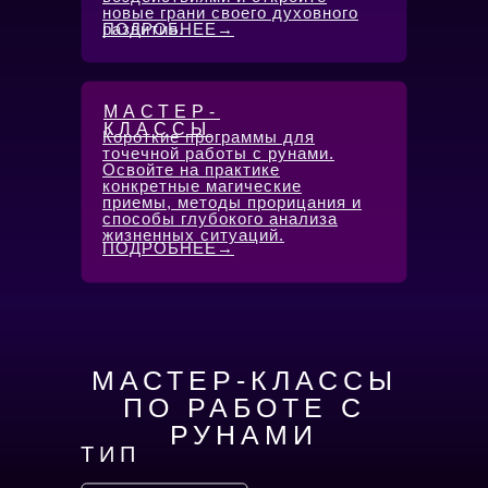
новые грани своего духовного
развития.
ПОДРОБНЕЕ→
МАСТЕР-
КЛАССЫ
Короткие программы для
точечной работы с рунами.
Освойте на практике
конкретные магические
приемы, методы прорицания и
способы глубокого анализа
жизненных ситуаций.
ПОДРОБНЕЕ→
МАСТЕР-КЛАССЫ
ПО РАБОТЕ С
РУНАМИ
ТИП