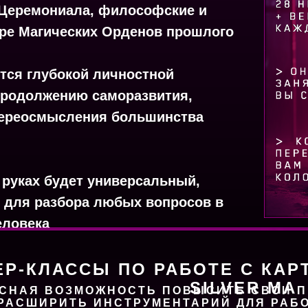
 Церемониала, философские и
ире Магических Орденов прошлого
тся глубокой личностной
 продолжению саморазвития,
переосмысления большинства
 руках будет универсальный,
 для разбора любых вопросов в
еловека
ЕР-КЛАССЫ ПО РАБОТЕ С КАР
SILVER MA
СНАЯ ВОЗМОЖНОСТЬ ПОВЫСИТЬ СВОИ 
РАСШИРИТЬ ИНСТРУМЕНТАРИЙ ДЛЯ РАБО