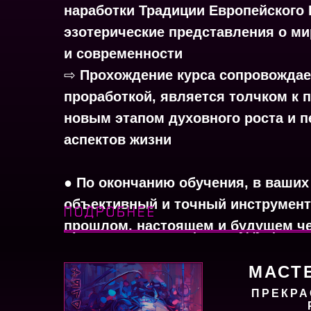
наработки Традиции Европейского
эзотерические представления о м
и современности
⇨
Прохождение курса сопровождае
проработкой, является толчком к
новым этапом духовного роста и 
аспектов жизни
●
По окончанию обучения, в ваших
объективный и точный инструмент
прошлом, настоящем и будущем ч
МАСТ
ПРЕКРА