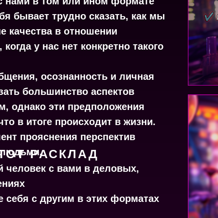
 с нами в том или ином формате
бя бывает трудно сказать, как мы
е качества в отношении
 когда у нас нет конкретно такого
бщения, осознанность и личная
зать большинство аспектов
м, однако эти предположения
что в итоге происходит в жизни.
ент прояснения перспектив
 людьми.
ТОТ РАСКЛАД
й человек с вами в деловых,
ениях
е себя с другим в этих форматах