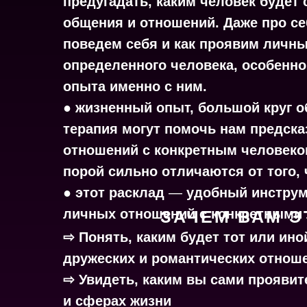
предугадать, каким человек будет
общения и отношений. Даже про се
поведем себя и как проявим личны
определенного человека, особенно,
опыта именно с ним.
● жизненный опыт, большой круг о
терапия могут помочь нам предска
отношений с конкретным человеко
порой сильно отличаются от того, 
● этот расклад
—
удобный инструм
личных отношений с конкретными
ЗАЧЕМ ВАМ Э
⇨ Понять, каким будет тот или ино
дружеских и романтических отнош
⇨ Увидеть, каким вы сами проявит
и сферах жизни