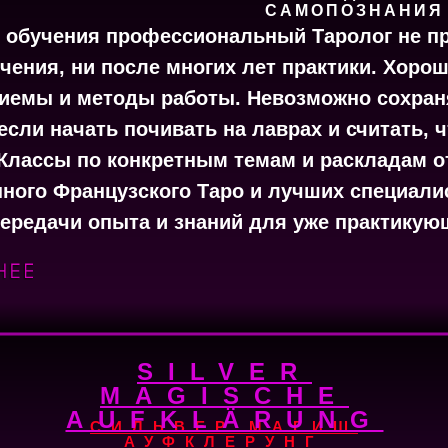
САМОПОЗНАНИЯ
с обучения профессиональный Таролог не п
учения, ни после многих лет практики. Хоро
иемы и методы работы. Невозможно сохраня
если начать почивать на лаврах и считать, 
-Классы по конкретным темам и раскладам о
ного Французского Таро и лучших специали
ередачи опыта и знаний для уже практикую
SILVER
MAGISCHE
AUFKLÄRUNG
СИЛЬВЕР МАГИШ
АУФКЛЕРУНГ