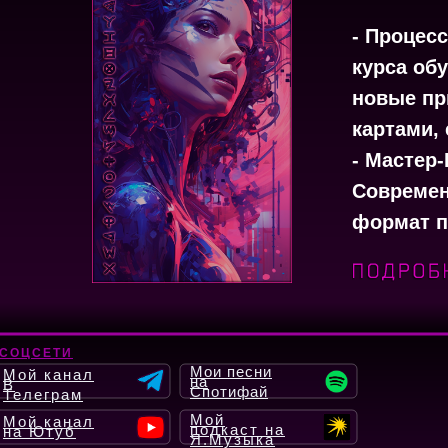
- Процес
курса об
новые пр
картами, 
- Мастер
Современ
формат п
СОЦСЕТИ
Мои песни
Мой канал
на
В
Спотифай
Телеграм
Мой
Мой канал
подкаст на
на Ютуб
Я.Музыка